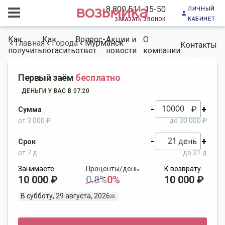
личный
8 800 511-15-50
кабинет
заказать звонок
Как
Как
Вопрос-
Акции и
О
Главная
Города
Мурманск
Контакты
получить
погасить
ответ
новости
компании
Первый заём
бесплатно
ДЕНЬГИ У ВАС В 07:20
-
+
₽
Сумма
от 3 000 ₽
до 30 000 ₽
-
+
день
Срок
от 7 д
до 21 д
Занимаете
Проценты/день
К возврату
10 000 ₽
0.8%
0%
10 000 ₽
В субботу, 29 августа, 2026