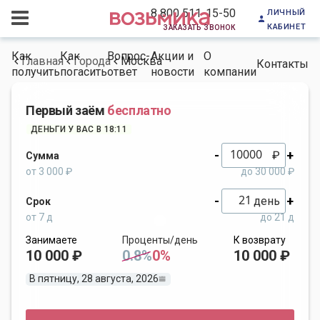
личный
8 800 511-15-50
кабинет
заказать звонок
Как
Как
Вопрос-
Акции и
О
Главная
Города
Москва
Контакты
получить
погасить
ответ
новости
компании
Первый заём
бесплатно
ДЕНЬГИ У ВАС В 18:11
-
+
₽
Сумма
от 3 000 ₽
до 30 000 ₽
-
+
день
Срок
от 7 д
до 21 д
Занимаете
Проценты/день
К возврату
10 000 ₽
0.8%
0%
10 000 ₽
В пятницу, 28 августа, 2026