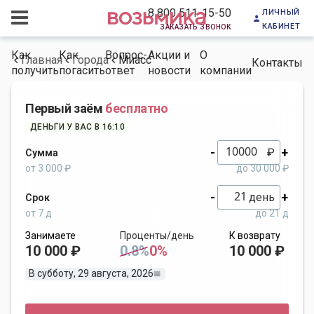
личный
8 800 511-15-50
кабинет
заказать звонок
Как
Как
Вопрос-
Акции и
О
Главная
Города
Миасс
Контакты
получить
погасить
ответ
новости
компании
Первый заём
бесплатно
ДЕНЬГИ У ВАС В 16:10
-
+
₽
Сумма
от 3 000 ₽
до 30 000 ₽
-
+
день
Срок
от 7 д
до 21 д
Занимаете
Проценты/день
К возврату
10 000 ₽
0.8%
0%
10 000 ₽
В субботу, 29 августа, 2026