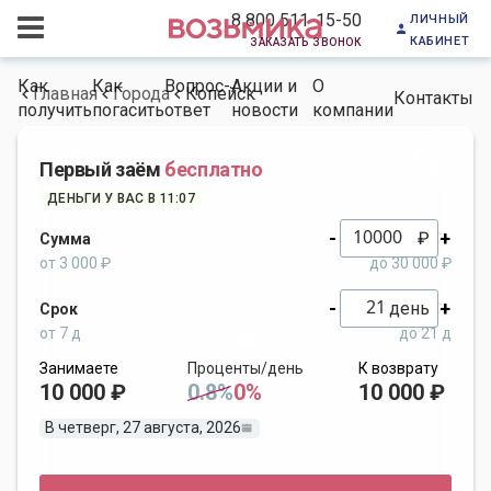
личный
8 800 511-15-50
кабинет
заказать звонок
Как
Как
Вопрос-
Акции и
О
Главная
Города
Копейск
Контакты
получить
погасить
ответ
новости
компании
Первый заём
бесплатно
ДЕНЬГИ У ВАС В 11:07
-
+
₽
Сумма
от 3 000 ₽
до 30 000 ₽
-
+
день
Срок
от 7 д
до 21 д
Занимаете
Проценты/день
К возврату
10 000 ₽
0.8%
0%
10 000 ₽
В четверг, 27 августа, 2026