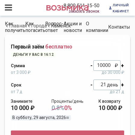
личный
8 800 511-15-50
кабинет
заказать звонок
Как
Как
Вопрос-
Акции и
О
Главная
Города
Каменск
Контакты
получить
погасить
ответ
новости
компании
Первый заём
бесплатно
ДЕНЬГИ У ВАС В 16:12
-
+
₽
Сумма
от 3 000 ₽
до 30 000 ₽
-
+
день
Срок
от 7 д
до 21 д
Занимаете
Проценты/день
К возврату
10 000 ₽
0.8%
0%
10 000 ₽
В субботу, 29 августа, 2026