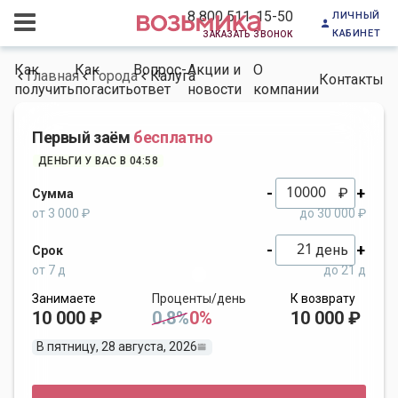
личный
8 800 511-15-50
кабинет
заказать звонок
Как
Как
Вопрос-
Акции и
О
Главная
Города
Калуга
Контакты
получить
погасить
ответ
новости
компании
Первый заём
бесплатно
ДЕНЬГИ У ВАС В 04:58
-
+
₽
Сумма
от 3 000 ₽
до 30 000 ₽
-
+
день
Срок
от 7 д
до 21 д
Занимаете
Проценты/день
К возврату
10 000 ₽
0.8%
0%
10 000 ₽
В пятницу, 28 августа, 2026