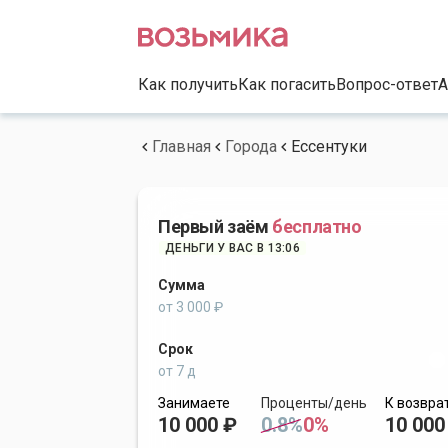
Как получить
Как погасить
Вопрос-ответ
А
Главная
Города
Ессентуки
Первый заём
бесплатно
ДЕНЬГИ У ВАС В 13:06
Сумма
от 3 000 ₽
Срок
от 7 д
Занимаете
Проценты/день
К возвра
10 000 ₽
0.8%
0%
10 000