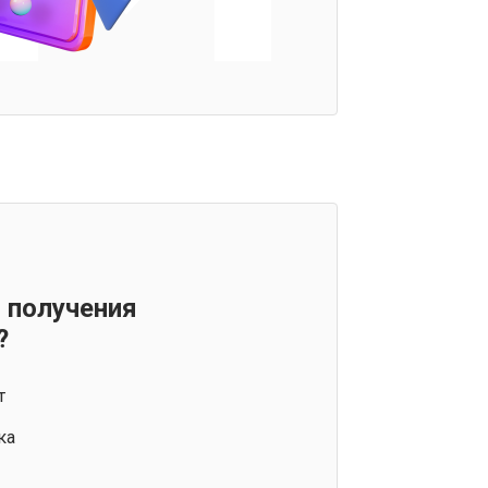
 получения
?
т
ка