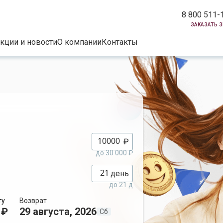
8 800 511-
заказать 
кции и новости
О компании
Контакты
₽
до 30 000 ₽
день
до 21 д
ту
Возврат
 ₽
29 августа, 2026
Сб