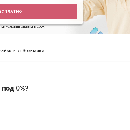
есплатно
при условии оплаты в срок
займов от Возьмики
 под 0%?