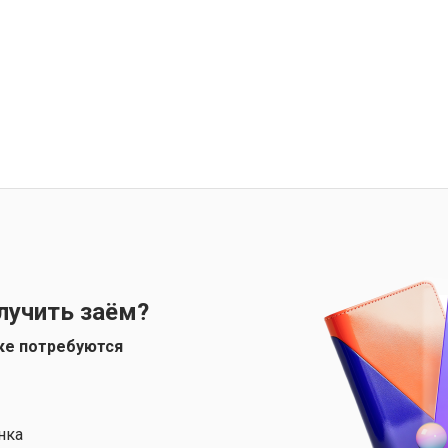
лучить заём?
ке потребуются
нка