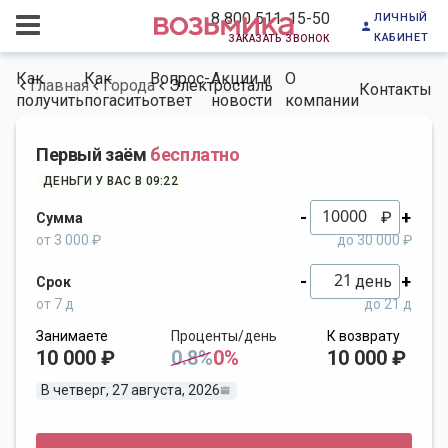
личный
8 800 511-15-50
кабинет
заказать звонок
Как
Как
Вопрос-
Акции и
О
Главная
Города
Электросталь
Контакты
получить
погасить
ответ
новости
компании
Первый заём
бесплатно
ДЕНЬГИ У ВАС В 09:22
-
+
₽
Сумма
от 3 000 ₽
до 30 000 ₽
-
+
день
Срок
от 7 д
до 21 д
Занимаете
Проценты/день
К возврату
10 000 ₽
0.8%
0%
10 000 ₽
В четверг, 27 августа, 2026