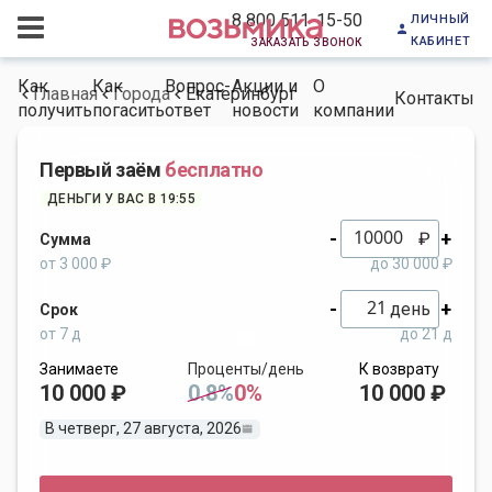
личный
8 800 511-15-50
кабинет
заказать звонок
Как
Как
Вопрос-
Акции и
О
Главная
Города
Екатеринбург
Контакты
получить
погасить
ответ
новости
компании
Первый заём
бесплатно
ДЕНЬГИ У ВАС В 19:55
-
+
₽
Сумма
от 3 000 ₽
до 30 000 ₽
-
+
день
Срок
от 7 д
до 21 д
Занимаете
Проценты/день
К возврату
10 000 ₽
0.8%
0%
10 000 ₽
В четверг, 27 августа, 2026