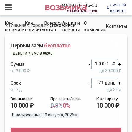
личный
8 800 511-15-50
кабинет
заказать звонок
Как
Как
Вопрос-
Акции и
О
Главная
Города
Дзержинск
Контакты
получить
погасить
ответ
новости
компании
Первый заём
бесплатно
ДЕНЬГИ У ВАС В 08:00
-
+
₽
Сумма
от 3 000 ₽
до 30 000 ₽
-
+
день
Срок
от 7 д
до 21 д
Занимаете
Проценты/день
К возврату
10 000 ₽
0.8%
0%
10 000 ₽
В воскресенье, 30 августа, 2026