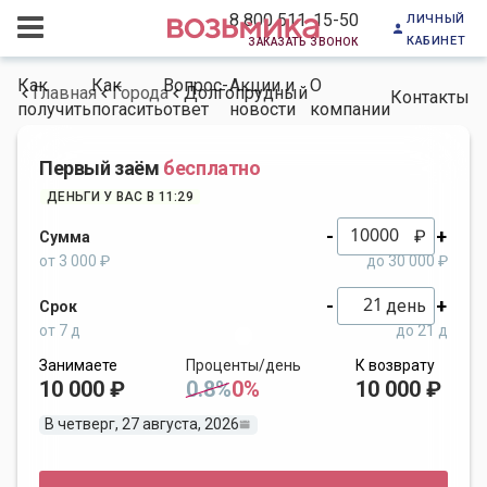
личный
8 800 511-15-50
кабинет
заказать звонок
Как
Как
Вопрос-
Акции и
О
Главная
Города
Долгопрудный
Контакты
получить
погасить
ответ
новости
компании
Первый заём
бесплатно
ДЕНЬГИ У ВАС В 11:29
-
+
₽
Сумма
от 3 000 ₽
до 30 000 ₽
-
+
день
Срок
от 7 д
до 21 д
Занимаете
Проценты/день
К возврату
10 000 ₽
0.8%
0%
10 000 ₽
В четверг, 27 августа, 2026