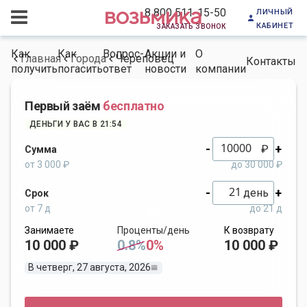
личный
8 800 511-15-50
кабинет
заказать звонок
Как
Как
Вопрос-
Акции и
О
Главная
Города
Череповец
Контакты
получить
погасить
ответ
новости
компании
Первый заём
бесплатно
ДЕНЬГИ У ВАС В 21:54
-
+
₽
Сумма
от 3 000 ₽
до 30 000 ₽
-
+
день
Срок
от 7 д
до 21 д
Занимаете
Проценты/день
К возврату
10 000 ₽
0.8%
0%
10 000 ₽
В четверг, 27 августа, 2026