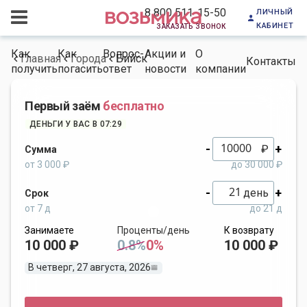
личный
8 800 511-15-50
кабинет
заказать звонок
Как
Как
Вопрос-
Акции и
О
Главная
Города
Бийск
Контакты
получить
погасить
ответ
новости
компании
Первый заём
бесплатно
ДЕНЬГИ У ВАС В 07:29
-
+
₽
Сумма
от 3 000 ₽
до 30 000 ₽
-
+
день
Срок
от 7 д
до 21 д
Занимаете
Проценты/день
К возврату
10 000 ₽
0.8%
0%
10 000 ₽
В четверг, 27 августа, 2026