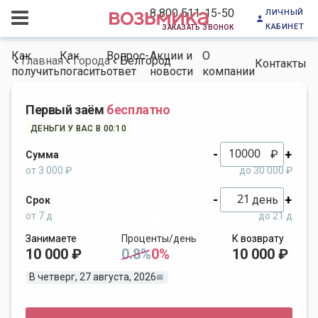
личный
8 800 511-15-50
кабинет
заказать звонок
Как
Как
Вопрос-
Акции и
О
Главная
Города
Белгород
Контакты
получить
погасить
ответ
новости
компании
Первый заём
бесплатно
ДЕНЬГИ У ВАС В 00:10
-
+
₽
Сумма
от 3 000 ₽
до 30 000 ₽
-
+
день
Срок
от 7 д
до 21 д
Занимаете
Проценты/день
К возврату
10 000 ₽
0.8%
0%
10 000 ₽
В четверг, 27 августа, 2026