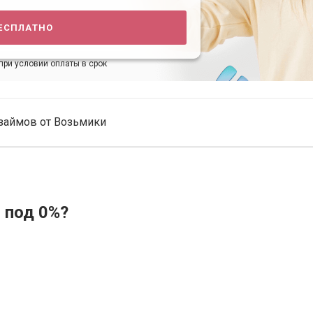
есплатно
при условии оплаты в срок
займов от Возьмики
 под 0%?