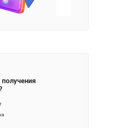
 получения
?
т
ка