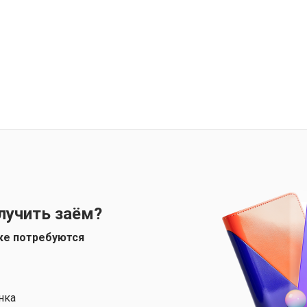
лучить заём?
ке потребуются
нка