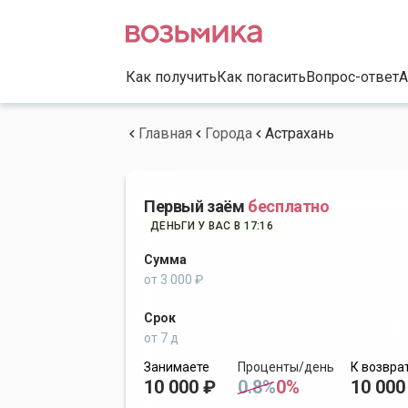
Как получить
Как погасить
Вопрос-ответ
А
Главная
Города
Астрахань
Первый заём
бесплатно
ДЕНЬГИ У ВАС В 17:16
Сумма
от 3 000 ₽
Срок
от 7 д
Занимаете
Проценты/день
К возвра
10 000 ₽
0.8%
0%
10 000